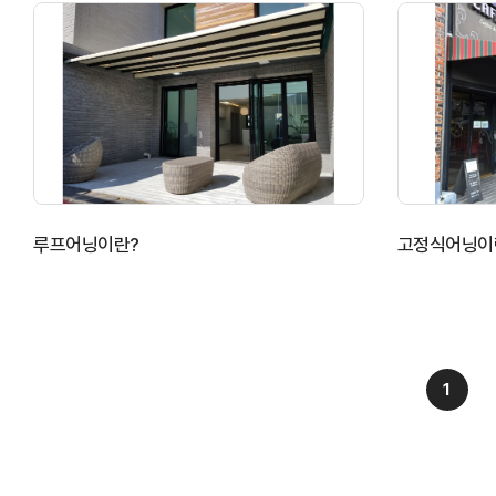
루프어닝이란?
고정식어닝이
1