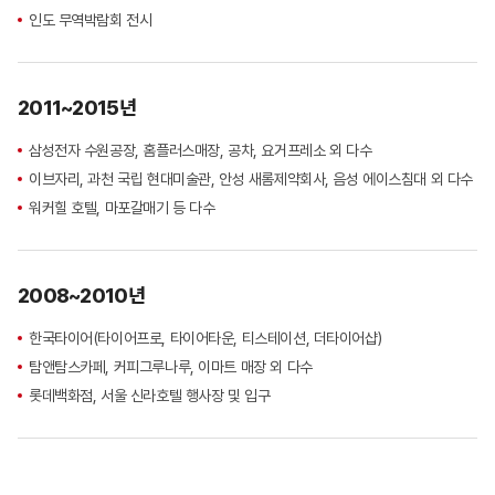
인도 무역박람회 전시
2011~2015년
삼성전자 수원공장, 홈플러스매장, 공차, 요거프레소 외 다수
이브자리, 과천 국립 현대미술관, 안성 새롬제약회사, 음성 에이스침대 외 다수
워커힐 호텔, 마포갈매기 등 다수
2008~2010년
한국타이어(타이어프로, 타이어타운, 티스테이션, 더타이어샵)
탐앤탐스카페, 커피그루나루, 이마트 매장 외 다수
롯데백화점, 서울 신라호텔 행사장 및 입구