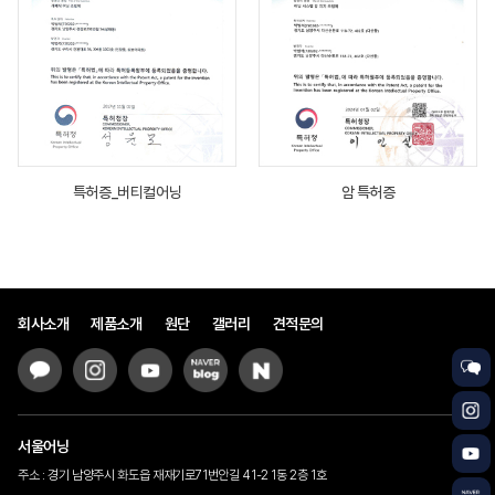
특허증_버티컬어닝
암 특허증
회사소개
제품소개
원단
갤러리
견적문의
서울어닝
주소 : 경기 남양주시 화도읍 재재기로71번안길 41-2 1동 2층 1호