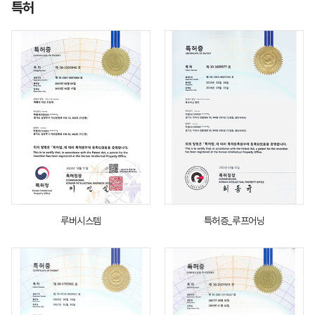
특허
루버시스템
특허증_루프어닝