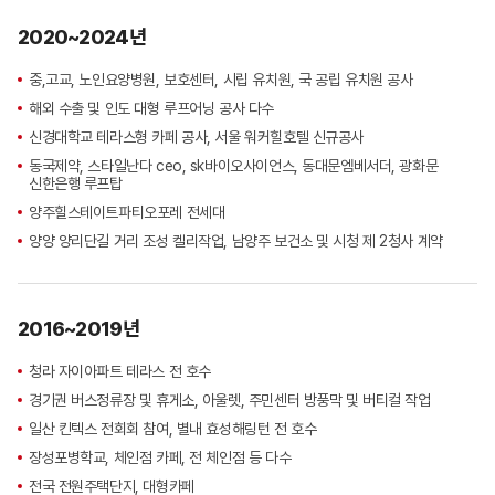
2020~2024년
중,고교, 노인요양병원, 보호센터, 시립 유치원, 국 공립 유치원 공사
해외 수출 및 인도 대형 루프어닝 공사 다수
신경대학교 테라스형 카페 공사, 서울 워커힐호텔 신규공사
동국제약, 스타일난다 ceo, sk바이오사이언스, 동대문엠베서더, 광화문
신한은행 루프탑
양주힐스테이트파티오포레 전세대
양양 양리단길 거리 조성 켈리작업, 남양주 보건소 및 시청 제 2청사 계약
2016~2019년
청라 자이아파트 테라스 전 호수
경기권 버스정류장 및 휴게소, 아울렛, 주민센터 방풍막 및 버티컬 작업
일산 킨텍스 전회회 참여, 별내 효성해링턴 전 호수
장성포병학교, 체인점 카페, 전 체인점 등 다수
전국 전원주택단지, 대형카페