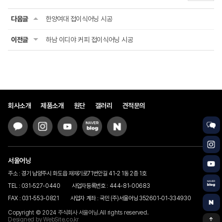
다음글
한양여대 접이식어닝 시공
이전글
하남 이디야 커피 접이식어닝 시공
회사소개
제품소개
원단
갤러리
견적문의
서울어닝
주소 : 경기 남양주시 화도읍 재재기로71번안길 41-2 1동 2층 1호
TEL : 031-527-0440
사업자등록번호 : 444-81-00683
FAX : 031-553-0821
사업자 계좌 : 국민 (주)서울어닝 352601-01-334930
Copyright © 2024 주식회사 서울어닝.All rights reserved.
Designed by
WebSite.co.kr